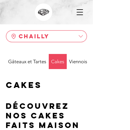
Chailly
Gâteaux et Tartes
Cakes
Viennoiserie, salée à la crème
Cakes
Découvrez
nos cakes
faits maison