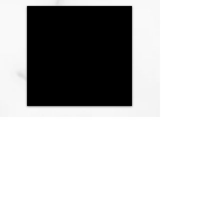
le mont
Route de Lausanne 33
1052 Le Mont-sur-Lausanne
021 651 84 59
Horaires d'ouverture:
Lundi au vendredi: 6h00-18h30