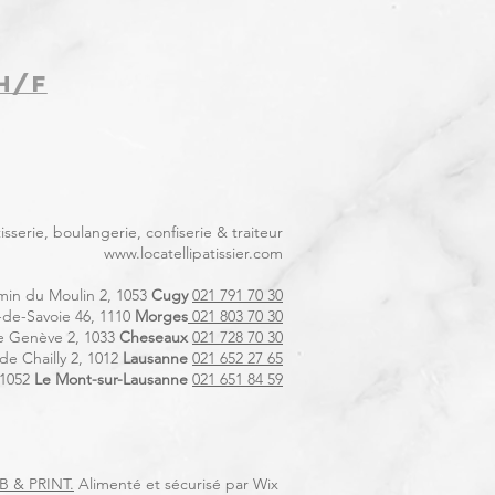
H/F
serie, boulangerie, confiserie & traiteur
www.locatellipatissier.com
in du Moulin 2, 1053
Cugy
021 791 70 30
-de-Savoie 46, 1110
Morges
021 803 70 30
e Genève 2, 1033
Cheseaux
021 728 70 30
e Chailly 2, 1012
Lausanne
021 652 27 65
 1052
Le Mont-sur-Lausanne
021 651 84 59
 & PRINT.
Alimenté
et sécurisé par
Wix